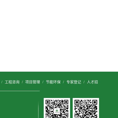
/
工程咨询
/
项目管理
/
节能环保
/
专家登记
/
人才招