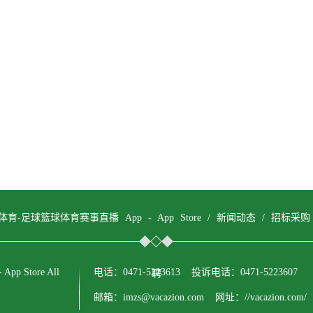
体育-足球篮球体育赛事直播 App - App Store
/
新闻动态
/
招标采购
p Store All
电话：0471-5223613 投诉电话：0471-5223607
聘
邮箱：imzs@vacazion.com 网址：//vacazion.com/