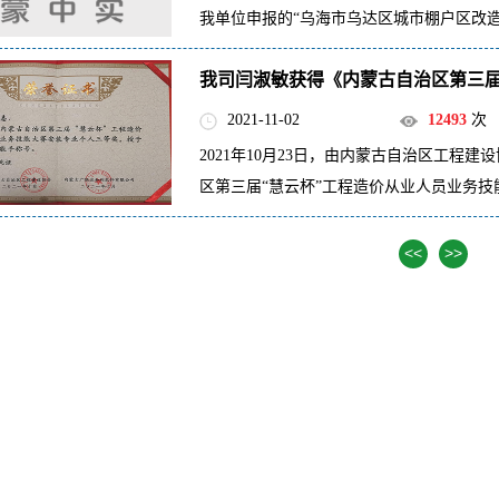
我单位申报的“乌海市乌达区城市棚户区改
我司闫淑敏获得《内蒙古自治区第三届
2021-11-02
12493
次
2021年10月23日，由内蒙古自治区工
区第三届“慧云杯”工程造价从业人员业务
<<
>>