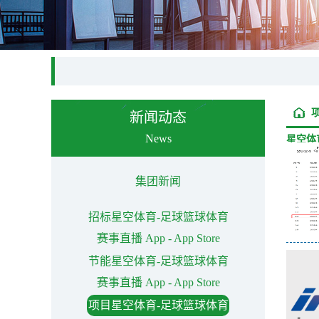
新闻动态
News
星空体
体育赛事
集团新闻
App St
招标星空体育-足球篮球体育
赛事直播 App - App Store
节能星空体育-足球篮球体育
赛事直播 App - App Store
项目星空体育-足球篮球体育