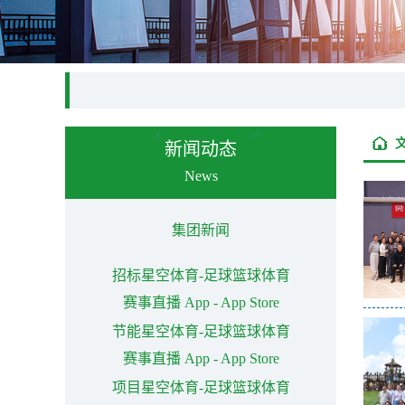
新闻动态
News
集团新闻
招标星空体育-足球篮球体育
赛事直播 App - App Store
节能星空体育-足球篮球体育
赛事直播 App - App Store
项目星空体育-足球篮球体育