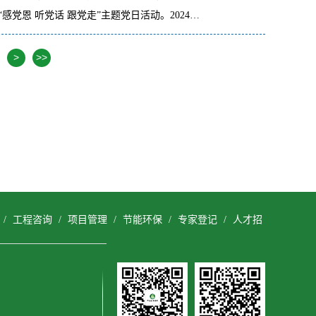
党恩 听党话 跟党走”主题党日活动。2024…
>
>>
/
工程咨询
/
项目管理
/
节能环保
/
专家登记
/
人才招