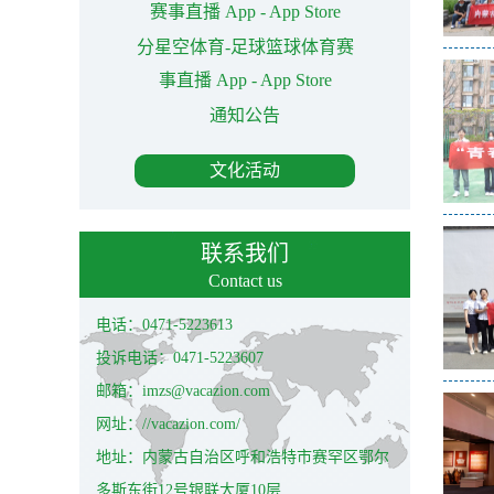
赛事直播 App - App Store
分星空体育-足球篮球体育赛
事直播 App - App Store
通知公告
文化活动
联系我们
Contact us
电话：0471-5223613
投诉电话：0471-5223607
邮箱：imzs@vacazion.com
网址：//vacazion.com/
地址：内蒙古自治区呼和浩特市赛罕区鄂尔
多斯东街12号银联大厦10层