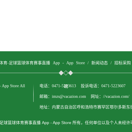
体育-足球篮球体育赛事直播 App - App Store
/
新闻动态
/
招标采购
p Store All
电话：0471-5223613 投诉电话：0471-5223607
聘
邮箱：imzs@vacazion.com 网址：//vacazion.com/
地址：内蒙古自治区呼和浩特市赛罕区鄂尔多斯东街
球篮球体育赛事直播 App - App Store 所有，任何单位以及个人未