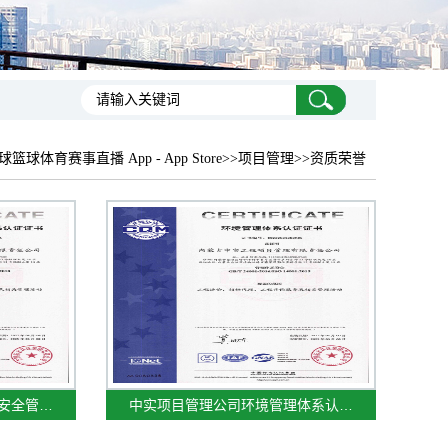
篮球体育赛事直播 App - App Store
>>项目管理>>资质荣誉
安全管…
中实项目管理公司环境管理体系认…