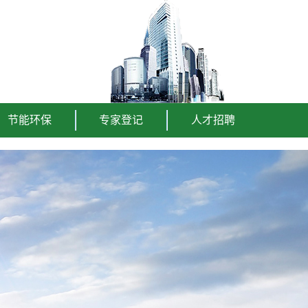
节能环保
专家登记
人才招聘