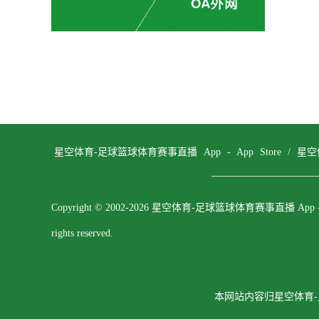
星空体育-足球篮球体育赛事直播 App - App Store
/
星空
Copyright © 2002-2026 星空体育-足球篮球体育赛事直播 App - Ap
rights reserved.
本网站内容归星空体育-足