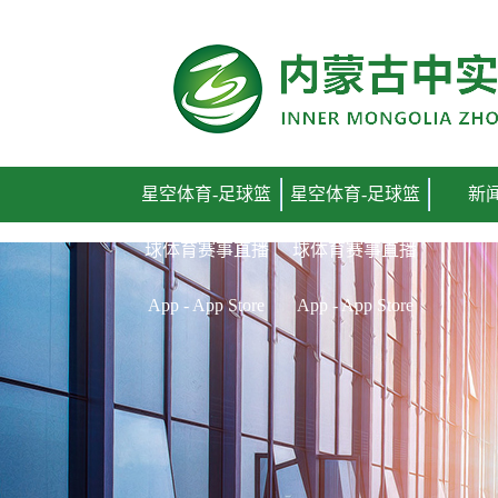
星空体育-足球篮球体育赛事直播 App - App Store
星空体育-足球篮
星空体育-足球篮
新
球体育赛事直播
球体育赛事直播
App - App Store
App - App Store