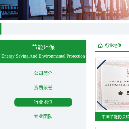
行业地位
节能环保
Energy Saving And Environmental Protection
公司简介
资质荣誉
行业地位
专业团队
中国节能协会