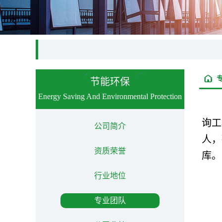
节能环保
Energy Saving And Environmental Protection
询工
公司简介
人，
资质荣誉
库。
行业地位
专业团队