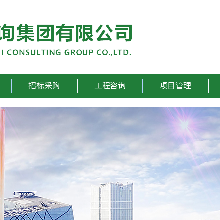
招标采购
工程咨询
项目管理