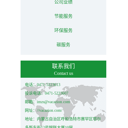
公司业绩
节能服务
环保服务
碳服务
联系我们
Contact us
电话：0471-5223613
投诉电话：0471-5223607
邮箱：imzs@vacazion.com
网址：//vacazion.com/
地址：内蒙古自治区呼和浩特市赛罕区鄂尔
多斯东街12号银联大厦10层