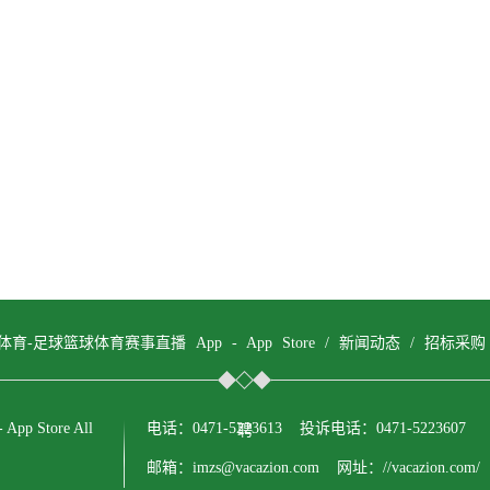
体育-足球篮球体育赛事直播 App - App Store
/
新闻动态
/
招标采购
p Store All
电话：0471-5223613 投诉电话：0471-5223607
聘
邮箱：imzs@vacazion.com 网址：//vacazion.com/