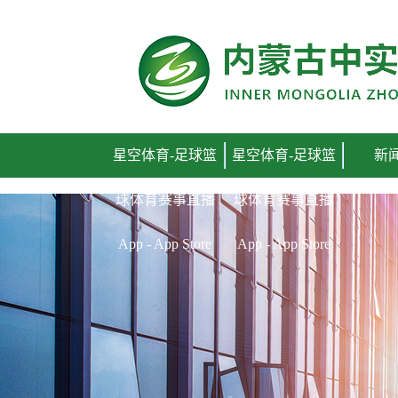
星空体育-足球篮球体育赛事直播 App - App Store
星空体育-足球篮
星空体育-足球篮
新
球体育赛事直播
球体育赛事直播
App - App Store
App - App Store