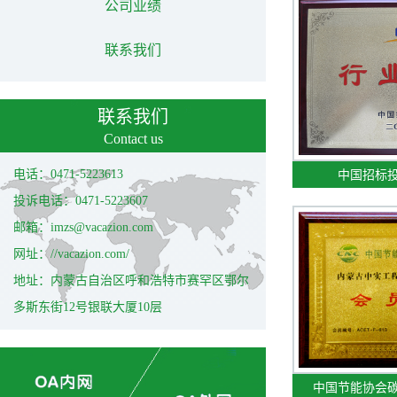
公司业绩
联系我们
联系我们
Contact us
电话：0471-5223613
中国招标
投诉电话：0471-5223607
邮箱：imzs@vacazion.com
网址：//vacazion.com/
地址：内蒙古自治区呼和浩特市赛罕区鄂尔
多斯东街12号银联大厦10层
中国节能协会