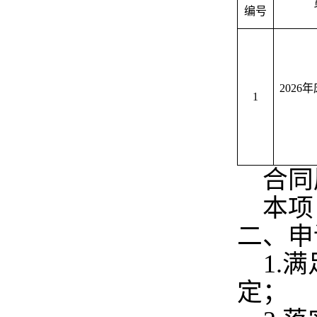
编
号
202
1
合同
本项
二、申
1.
满
定；