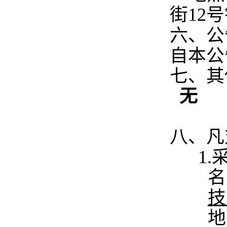
街12
六、公
自本公
七、其
无
八、凡
1.
名
技
地