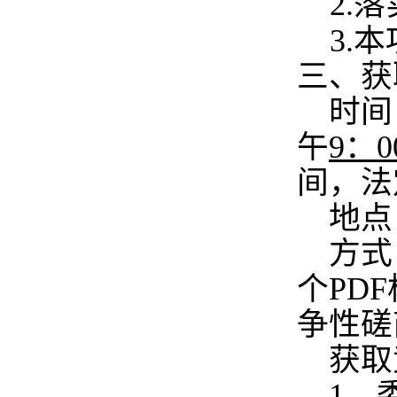
2.
落
3.
本
三、获
时间
午
9：0
间，法
地点
方式
个PDF
争性磋
获取
1
、