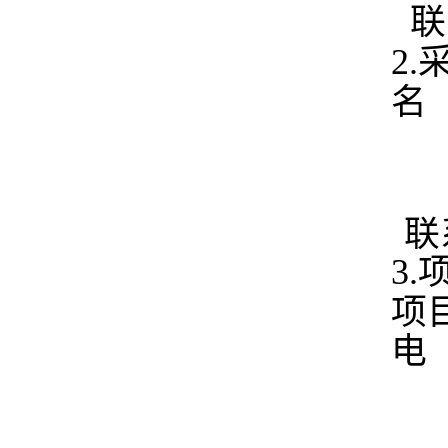
联
2.
名
联
3.
项
电