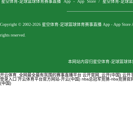
星空体育-足球篮球体育赛事直播 App - App Store
/
星空体育-足球篮球
Copyright © 2002-2026 星空体育-足球篮球体育赛事直播 App - App Store A
rights reserved.
本网站内容归星空体育-足球篮球体育赛
开云体育_全网最全最有氛围的赛事直播平台
云开官网_云开(中国)
云开手
登录入口
开云体育平台官方网站-开云(中国)
nba总冠军竞猜-nba竞猜官
(中国)