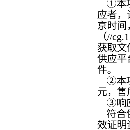
①本
应者，
京时间
（//c
获取文
供应平
件。
②本
元，售
③响
符合
效证明