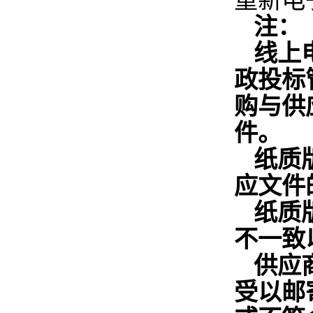
重新电
注：
线上
政投标
购与供应
件。
纸质
应文件
纸质
不一致
供应
受以邮