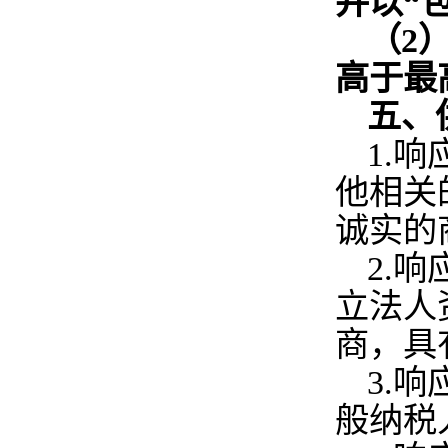
并以“
（2
高于最
五、
1.
响
他相关
诚实的
2.
响
立法人
商，具
3.
响
般纳税