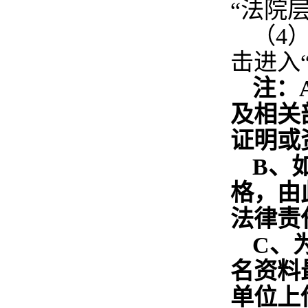
“法院
（4）
击进入
注：
及相关
证明或
B
、
格，由
法律责
C
、
名资料
单位上