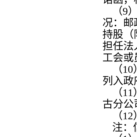
（9
况：邮
持股（
担任法
工会或
（10
列入政
（1
古分公
（1
注：