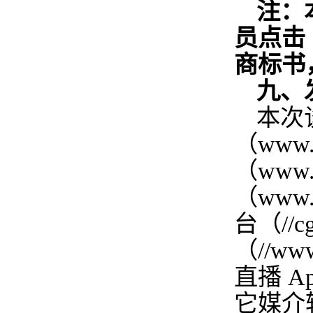
注：
员点击
商标书
九、
本次
（www
（www
（www
台（//
（//ww
直播 Ap
它媒介