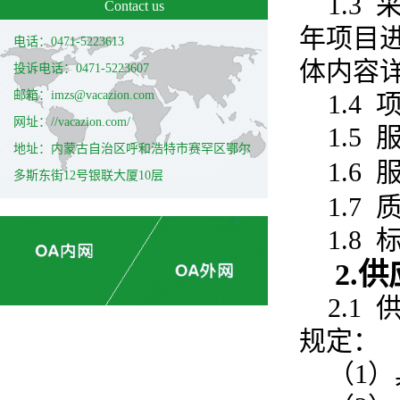
1.3
采
Contact us
年项目
电话：0471-5223613
体内容
投诉电话：0471-5223607
邮箱：imzs@vacazion.com
1.4
网址：//vacazion.com/
1.5
地址：内蒙古自治区呼和浩特市赛罕区鄂尔
1.6
多斯东街12号银联大厦10层
1.7
1.8
2.
2.1
规定：
（1