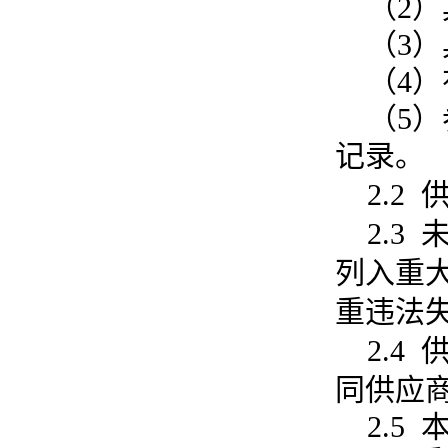
（2
（3
（4
（5
记录。
2.2
2.3
列入重
重违法
2.4
同供应
2.5