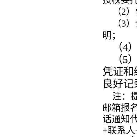
（2
（3
明；
（4
（5
凭证和
良好记
注：
邮箱报名
话通知
+联系人