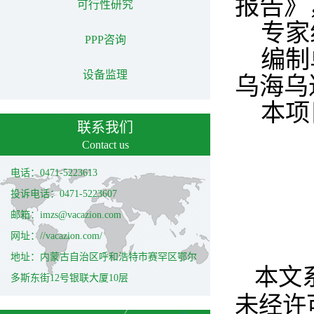
报告》
可行性研究
专家
PPP咨询
编制
设备监理
乌海乌
本项
联系我们
Contact us
电话：0471-5223613
投诉电话：0471-5223607
邮箱：imzs@vacazion.com
网址：//vacazion.com/
地址：内蒙古自治区呼和浩特市赛罕区鄂尔
本文
多斯东街12号银联大厦10层
未经许