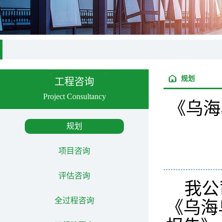
规划
工程咨询
Project Consultancy
《乌海
规划
项目咨询
评估咨询
我公
全过程咨询
《乌海