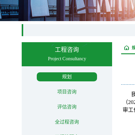
工程咨询
Project Consultancy
规划
项目咨询
（
20
评估咨询
审工
全过程咨询