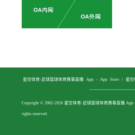
星空体育-足球篮球体育赛事直播 App - App Store
/
星空
Copyright © 2002-2026 星空体育-足球篮球体育赛事直播 App - Ap
rights reserved.