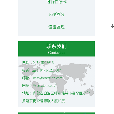
可行性研究
PPP咨询
设备监理
联系我们
Contact us
电话：0471-5223613
投诉电话：0471-5223607
邮箱：imzs@vacazion.com
网址：//vacazion.com/
地址：内蒙古自治区呼和浩特市赛罕区鄂尔
多斯东街12号银联大厦10层