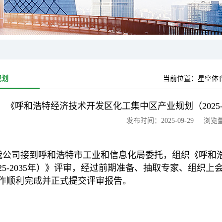
规划
当前位置：
星空体育-
《呼和浩特经济技术开发区化工集中区产业规划（2025
发布时间：2025-09-29 浏览
我公司接到呼和浩特市工业和信息化局委托，组织《呼和
25-2035
年）》评审，经过前期准备、抽取专家、组织上
作顺利完成并正式提交评审报告。