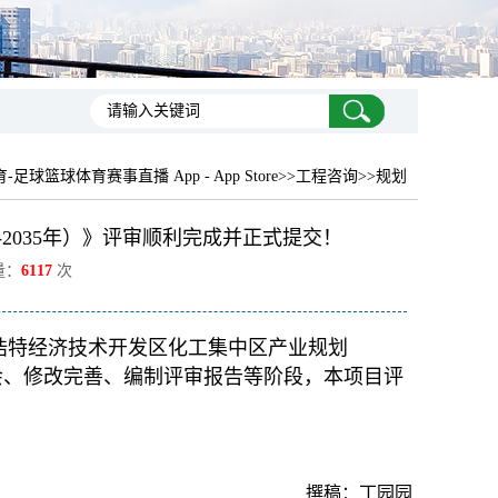
足球篮球体育赛事直播 App - App Store
>>工程咨询>>规划
-2035年）》评审顺利完成并正式提交！
量：
6117
次
浩特经济技术开发区化工集中区产业规划
会、修改完善、编制评审报告等阶段，本项目评
撰稿：丁园园