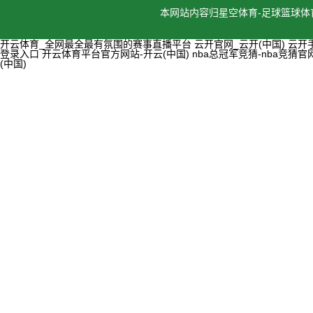
本网站内容归星空体育-足球篮球体育赛
开云体育_全网最全最有氛围的赛事直播平台
云开官网_云开(中国)
云开手
登录入口
开云体育平台官方网站-开云(中国)
nba总冠军竞猜-nba竞猜官
(中国)