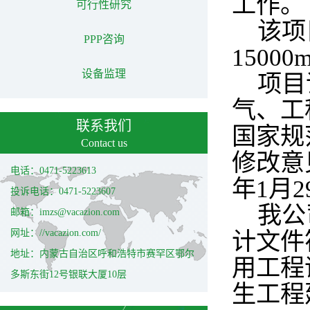
工作。
可行性研究
该项
PPP咨询
1500
设备监理
项目
气、工
联系我们
国家规
Contact us
修改意
电话：0471-5223613
年1月
投诉电话：0471-5223607
我公
邮箱：imzs@vacazion.com
网址：//vacazion.com/
计文件
地址：内蒙古自治区呼和浩特市赛罕区鄂尔
用工程
多斯东街12号银联大厦10层
生工程