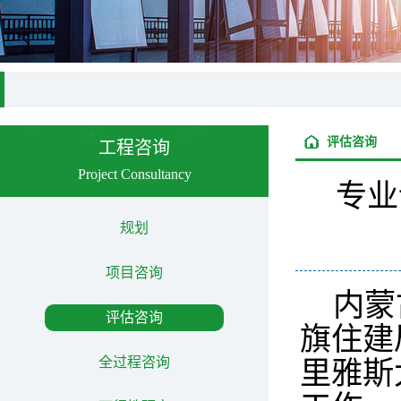
评估咨询
工程咨询
Project Consultancy
专业
规划
项目咨询
内蒙
评估咨询
旗住建
全过程咨询
里雅斯