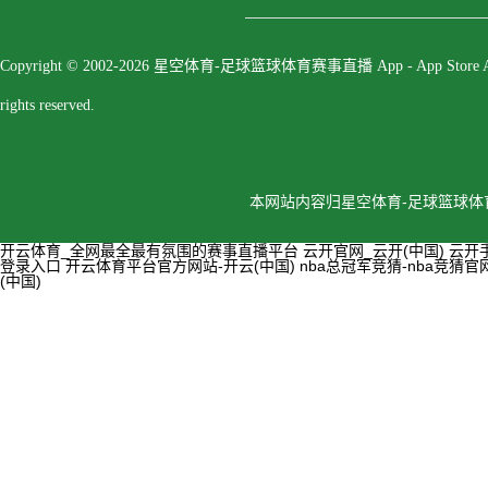
Copyright © 2002-2026 星空体育-足球篮球体育赛事直播 App - App Store A
rights reserved.
本网站内容归星空体育-足球篮球体育赛
开云体育_全网最全最有氛围的赛事直播平台
云开官网_云开(中国)
云开手
登录入口
开云体育平台官方网站-开云(中国)
nba总冠军竞猜-nba竞猜官
(中国)