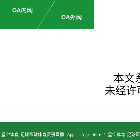
本文
未经许
星空体育-足球篮球体育赛事直播 App - App Store
/
星空体育-足球篮球