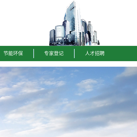
节能环保
专家登记
人才招聘