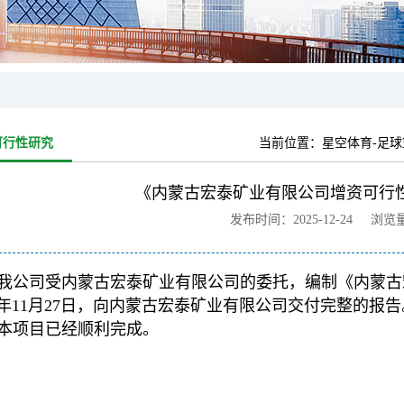
可行性研究
当前位置：
星空体育-足球篮球
《内蒙古宏泰矿业有限公司增资可行
发布时间：2025-12-24 浏览
我公司受内蒙古宏泰矿业有限公司的委托，编制《内蒙古
25年11月27日，向内蒙古宏泰矿业有限公司交付完整的报告
本项目已经顺利完成。