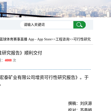
体育赛事直播 App - App Store
>>工程咨询>>可行性研究
性研究报告》顺利交付
量：
4008
次
宏泰矿业有限公司增资可行性研究报告》。于
。
撰稿：刘庆源
校对：苏燕娟