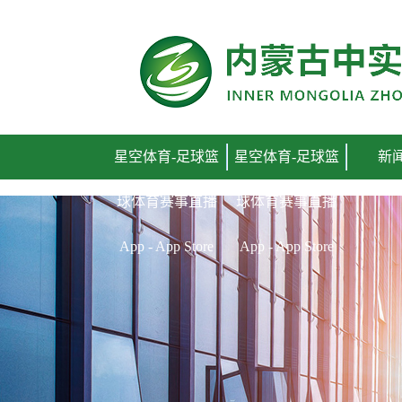
星空体育-足球篮球体育赛事直播 App - App Store
星空体育-足球篮
星空体育-足球篮
新
球体育赛事直播
球体育赛事直播
App - App Store
App - App Store