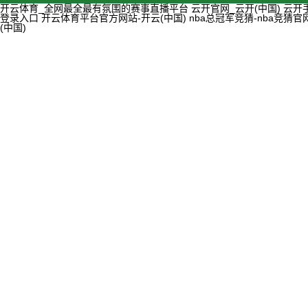
开云体育_全网最全最有氛围的赛事直播平台
云开官网_云开(中国)
云开手
登录入口
开云体育平台官方网站-开云(中国)
nba总冠军竞猜-nba竞猜官
(中国)