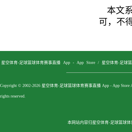
本文
可，不
星空体育-足球篮球体育赛事直播 App - App Store
/
星空体育-足球篮球
Copyright © 2002-2026 星空体育-足球篮球体育赛事直播 App - App Store A
rights reserved.
本网站内容归星空体育-足球篮球体育赛