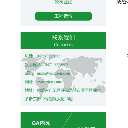
成各
公司业绩
工程造价
联系我们
Contact us
电话：0471-5223613
投诉电话：0471-5223607
邮箱：imzs@vacazion.com
网址：//vacazion.com/
地址：内蒙古自治区呼和浩特市赛罕区鄂尔
多斯东街12号银联大厦10层