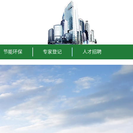
节能环保
专家登记
人才招聘