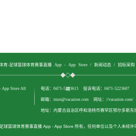
体育-足球篮球体育赛事直播 App - App Store
/
新闻动态
/
招标采购
p Store All
电话：0471-5223613 投诉电话：0471-5223607
聘
邮箱：imzs@vacazion.com 网址：//vacazion.com/
地址：内蒙古自治区呼和浩特市赛罕区鄂尔多斯东街
球篮球体育赛事直播 App - App Store 所有，任何单位以及个人未