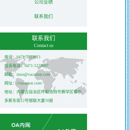
公司业绩
联系我们
联系我们
Contact us
电话：0471-5223613
投诉电话：0471-5223607
邮箱：imzs@vacazion.com
网址：//vacazion.com/
地址：内蒙古自治区呼和浩特市赛罕区鄂尔
多斯东街12号银联大厦10层