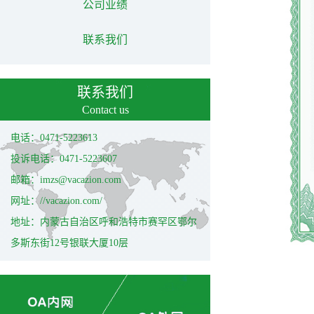
公司业绩
联系我们
联系我们
Contact us
电话：0471-5223613
投诉电话：0471-5223607
邮箱：imzs@vacazion.com
网址：//vacazion.com/
地址：内蒙古自治区呼和浩特市赛罕区鄂尔
多斯东街12号银联大厦10层