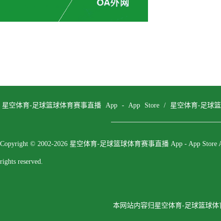
星空体育-足球篮球体育赛事直播 App - App Store
/
星空体育-足球篮球
Copyright © 2002-2026 星空体育-足球篮球体育赛事直播 App - App Store A
rights reserved.
本网站内容归星空体育-足球篮球体育赛