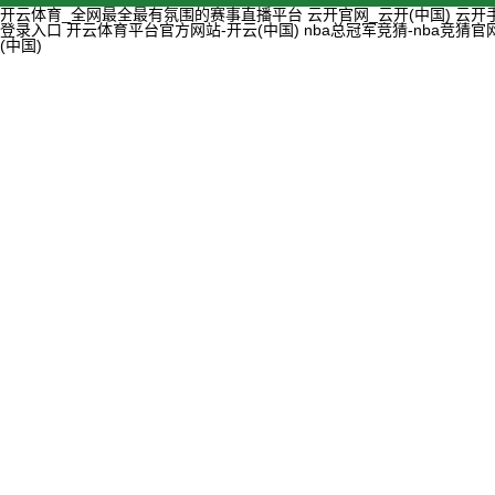
开云体育_全网最全最有氛围的赛事直播平台
云开官网_云开(中国)
云开手
登录入口
开云体育平台官方网站-开云(中国)
nba总冠军竞猜-nba竞猜官
(中国)