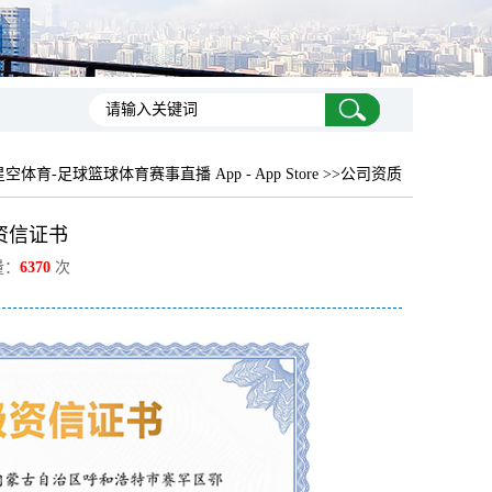
星空体育-足球篮球体育赛事直播 App - App Store >>公司资质
资信证书
量：
6370
次