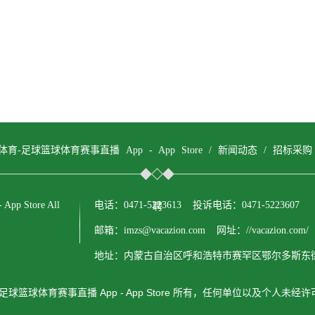
体育-足球篮球体育赛事直播 App - App Store
/
新闻动态
/
招标采购
p Store All
电话：0471-5223613 投诉电话：0471-5223607
聘
邮箱：imzs@vacazion.com 网址：//vacazion.com/
地址：内蒙古自治区呼和浩特市赛罕区鄂尔多斯东街
球篮球体育赛事直播 App - App Store 所有，任何单位以及个人未