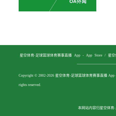
星空体育-足球篮球体育赛事直播 App - App Store
/
星空
Copyright © 2002-2026 星空体育-足球篮球体育赛事直播 App - Ap
rights reserved.
本网站内容归星空体育-足