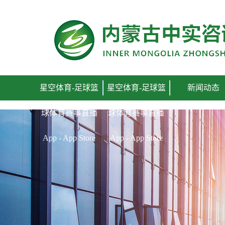
星空体育-足球篮球体育赛事直播 App - App Store
星空体育-足球篮
星空体育-足球篮
新闻动态
球体育赛事直播
球体育赛事直播
App - App Store
App - App Store