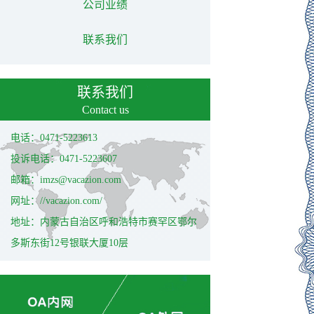
公司业绩
联系我们
联系我们
Contact us
电话：0471-5223613
投诉电话：0471-5223607
邮箱：imzs@vacazion.com
网址：//vacazion.com/
地址：内蒙古自治区呼和浩特市赛罕区鄂尔
多斯东街12号银联大厦10层