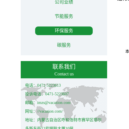
公司业绩
节能服务
环保服务
碳服务
联系我们
Contact us
电话：0471-5223613
投诉电话：0471-5223607
邮箱：imzs@vacazion.com
网址：//vacazion.com/
地址：内蒙古自治区呼和浩特市赛罕区鄂尔
多斯东街12号银联大厦10层