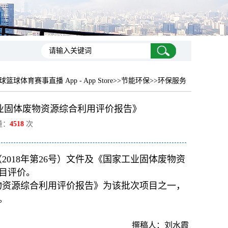
篮球体育赛事直播 App - App Store
>>节能环保>>环保服务
业固体废物资源综合利用评价报告》
量：
4518
次
018年第26号）文件及《国家工业固体废物资
目评价。
物资源综合利用评价报告》为该批次项目之一，
。
撰稿人：刘水霞