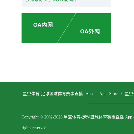
星空体育-足球篮球体育赛事直播 App - App Store
/
星空
Copyright © 2002-2026 星空体育-足球篮球体育赛事直播 App - Ap
rights reserved.