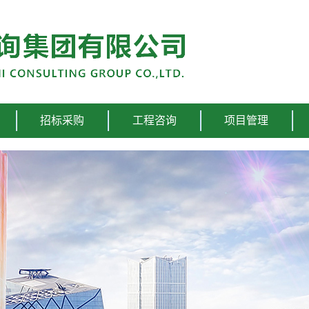
招标采购
工程咨询
项目管理