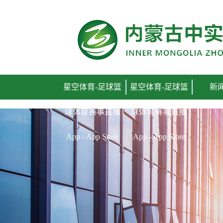
星空体育-足球篮球体育赛事直播 App - App Store
星空体育-足球篮
星空体育-足球篮
新
球体育赛事直播
球体育赛事直播
App - App Store
App - App Store