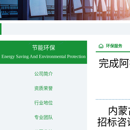
环保服务
节能环保
Energy Saving And Environmental Protection
完成阿
公司简介
资质荣誉
行业地位
内蒙
专业团队
招标咨