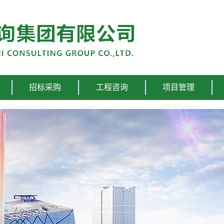
招标采购
工程咨询
项目管理