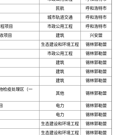
民航
呼和浩特市
城市轨道交通
呼和浩特市
工程项目
市政公用工程
呼和浩特市
征收项目
建筑
兴安盟
生态建设和环境工程
锡林郭勒盟
市政公用工程
锡林郭勒盟
建筑
锡林郭勒盟
建筑
锡林郭勒盟
建筑
锡林郭勒盟
物检疫处理区（一
其他
锡林郭勒盟
目
电力
锡林郭勒盟
电力
锡林郭勒盟
生态建设和环境工程
锡林郭勒盟
生态建设和环境工程
锡林郭勒盟