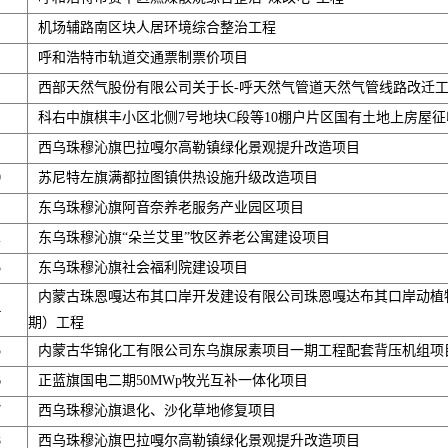
机场辅路南区块人居环境综合整治工程
呼和浩特市轨道交通票制票价项目
西部天然气股份有限公司关于长-呼天然气管道天然气管线路改迁
科右中旗棋丰小区北侧7号地块C段等10棚户片区国有土地上房屋
西乌珠穆沁旗巴拉嘎尔高勒镇绿化景观提升改造项目
0
苏尼特左旗满都拉图镇供热设施升级改造项目
东乌珠穆沁旗阿音奈养老服务产业园区项目
2
东乌珠穆沁旗“朵兰艾里”牧区养老公寓建设项目
3
东乌珠穆沁旗社会福利院建设项目
内蒙古珠恩嘎达布其口岸开发建设有限公司珠恩嘎达布其口岸动植
4
期）工程
5
内蒙古华锦化工有限公司东乌旗尿素项目一期工程配套背压机组项
6
正蓝旗国电二期50MWp牧光互补一体化项目
7
西乌珠穆沁旗退化、沙化草地修复项目
8
西乌珠穆沁旗巴拉嘎尔高勒镇绿化景观提升改造项目