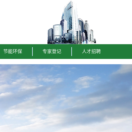
节能环保
专家登记
人才招聘