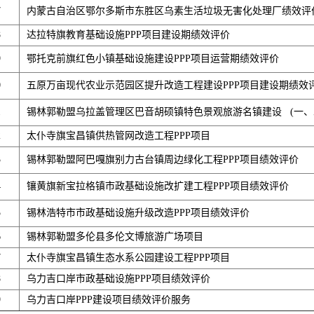
7
内蒙古自治区鄂尔多斯市东胜区乌素生活垃圾无害化处理厂绩效评
8
达拉特旗教育基础设施PPP项目建设期绩效评价
9
鄂托克前旗红色小镇基础设施建设PPP项目运营期绩效评价
0
五原万亩现代农业示范园区提升改造工程建设PPP项目建设期绩效
1
锡林郭勒盟乌拉盖管理区巴音胡硕镇特色景观旅游名镇建设 (一、二
2
太仆寺旗宝昌镇供热管网改造工程PPP项目
3
锡林郭勒盟阿巴嘎旗别力古台镇周边绿化工程PPP项目绩效评价
4
镶黄旗新宝拉格镇市政基础设施改扩建工程PPP项目绩效评价
5
锡林浩特市市政基础设施升级改造PPP项目绩效评价
6
锡林郭勒盟多伦县多伦文博旅游广场项目
7
太仆寺旗宝昌镇生态水系公园建设工程PPP项目
8
乌力吉口岸市政基础设施PPP项目绩效评价
9
乌力吉口岸PPP建设项目绩效评价服务