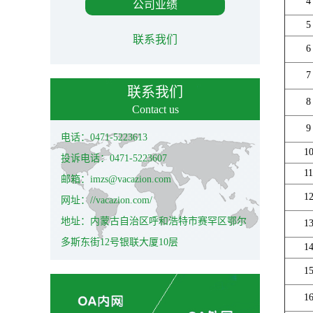
4
公司业绩
5
联系我们
6
7
联系我们
8
Contact us
9
电话：0471-5223613
1
投诉电话：0471-5223607
11
邮箱：imzs@vacazion.com
1
网址：//vacazion.com/
地址：内蒙古自治区呼和浩特市赛罕区鄂尔
1
多斯东街12号银联大厦10层
1
1
1