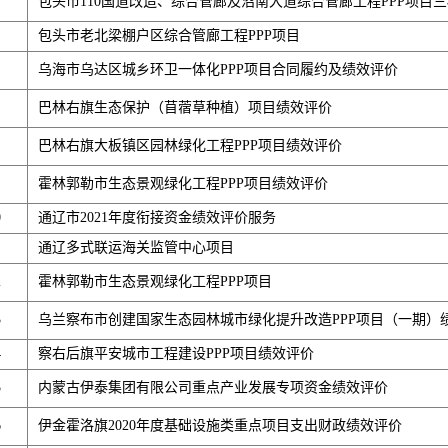
包头市110国道改造、综合管廊及沼南大道综合管廊工程PPP项目
包头市老北梁棚户区综合管廊工程PPP项目
乌海市乌达区城乡环卫一体化PPP项目合同履约及绩效评价
巴林右旗生态保护（苜蓿草种植）项目绩效评价
巴林右旗大板镇区园林绿化工程PPP项目绩效评价
霍林郭勒市生态景观绿化工程PPP项目绩效评价
0
通辽市2021年度衔接资金绩效评价服务
通辽多式联运海关监管中心项目
2
霍林郭勒市生态景观绿化工程PPP项目
3
乌兰察布市创建国家生态园林城市绿化提升改造PPP项目（一期）
4
察右后旗平安城市工程建设PPP项目绩效评价
5
内蒙古伊泰集团有限公司重点产业发展专项资金绩效评价
6
伊金霍洛旗2020年度基础设施类重点项目支出财政绩效评价