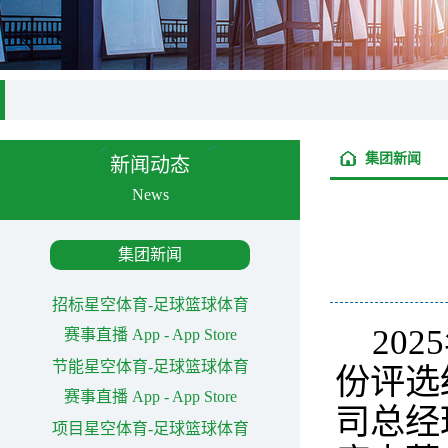
集团新闻
新闻动态
News
集团新闻
招标星空体育-足球篮球体育
20
赛事直播 App - App Store
节能星空体育-足球篮球体育
份评选
赛事直播 App - App Store
司总经
项目星空体育-足球篮球体育