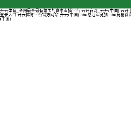
开云体育_全网最全最有氛围的赛事直播平台
云开官网_云开(中国)
云开手
登录入口
开云体育平台官方网站-开云(中国)
nba总冠军竞猜-nba竞猜官
(中国)